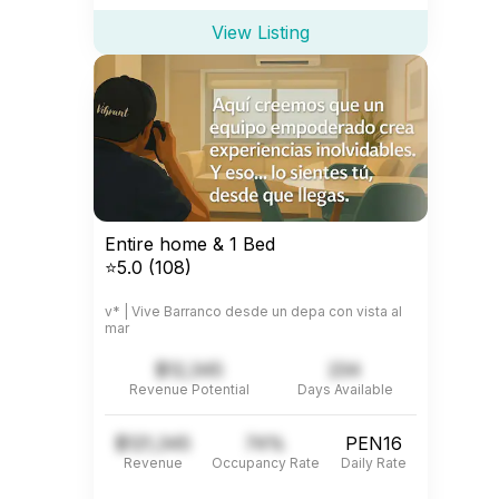
View Listing
Entire home & 1 Bed
⭐5.0 (108)
v* | Vive Barranco desde un depa con vista al
mar
$12,345
234
Revenue Potential
Days Available
$121,345
74%
PEN16
Revenue
Occupancy Rate
Daily Rate