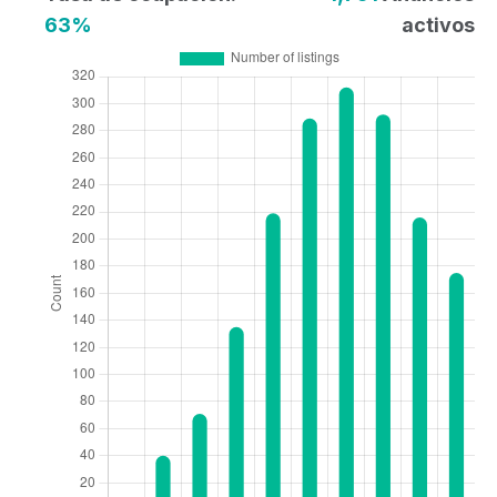
63%
activos