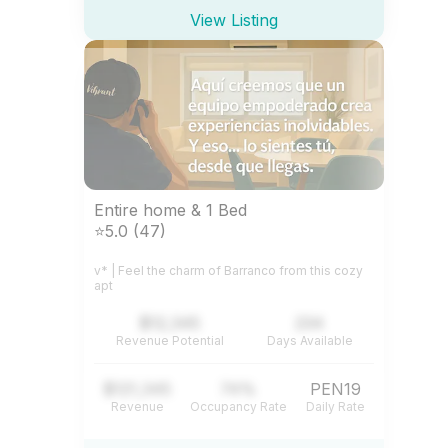
View Listing
Entire home & 1 Bed
⭐5.0 (47)
v* | Feel the charm of Barranco from this cozy
apt
$12,345
234
Revenue Potential
Days Available
$121,345
74%
PEN19
Revenue
Occupancy Rate
Daily Rate