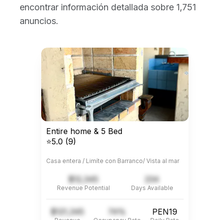
encontrar información detallada sobre 1,751
anuncios.
Entire home & 5 Bed
⭐5.0 (9)
Casa entera / Limíte con Barranco/ Vista al mar
$12,345
234
Revenue Potential
Days Available
$121,345
74%
PEN19