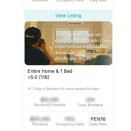
Revenue
Occupancy Rate
Daily Rate
View Listing
Entire home & 1 Bed
⭐5.0 (118)
v* | Stay in Barranco’s most peaceful area
$12,345
234
Revenue Potential
Days Available
$121,345
74%
PEN16
Revenue
Occupancy Rate
Daily Rate