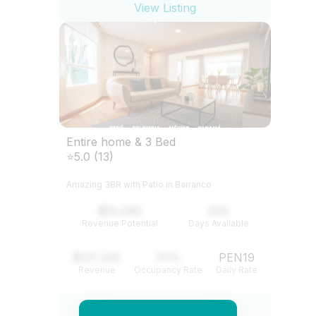
View Listing
Entire home & 3 Bed
⭐5.0 (13)
Amazing 3BR with Patio in Barranco
$12,345
234
Revenue Potential
Days Available
$121,345
74%
PEN19
Revenue
Occupancy Rate
Daily Rate
View Listing