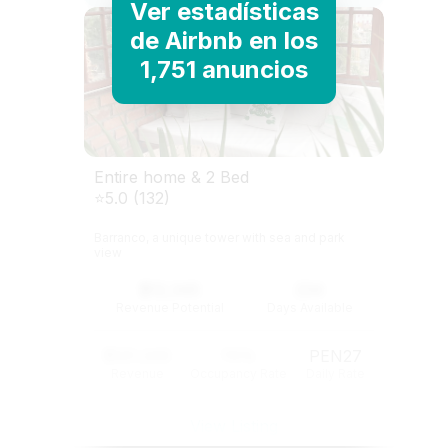
Ver estadísticas
de Airbnb en los
1,751 anuncios
Entire home & 2 Bed
⭐5.0 (132)
Barranco, a unique tower with sea and park
view
$12,345
234
Revenue Potential
Days Available
$121,345
74%
PEN27
Revenue
Occupancy Rate
Daily Rate
View Listing