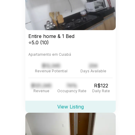
Entire home & 1 Bed
⭐5.0 (10)
Apartamento em Cuiabá
$12,345
234
Revenue Potential
Days Available
$121,345
74%
R$122
Revenue
Occupancy Rate
Daily Rate
View Listing