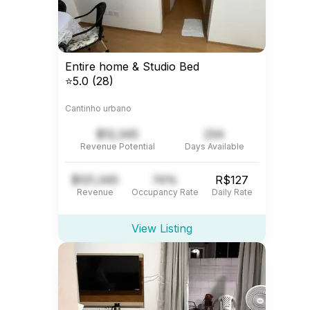
Entire home & Studio Bed
⭐5.0 (28)
Cantinho urbano
$12,345
234
Revenue Potential
Days Available
$121,345
74%
R$127
Revenue
Occupancy Rate
Daily Rate
View Listing