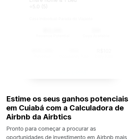
Entire home & 1 Bed
⭐5.0 (5)
Casa Individual-Parada do Viajante
$12,345
234
Revenue Potential
Days Available
$121,345
74%
R$102
Revenue
Occupancy Rate
Daily Rate
View Listing
Estime os seus ganhos potenciais
em Cuiabá com a Calculadora de
Airbnb da Airbtics
Pronto para começar a procurar as
oportunidades de investimento em Airbnb mais