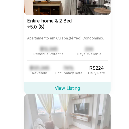
Entire home & 2 Bed
⭐5.0 (8)
Apartamento em Cuiabá.(térreo) Condomínio.
$12,345
234
Revenue Potential
Days Available
$121,345
74%
R$224
Revenue
Occupancy Rate
Daily Rate
View Listing