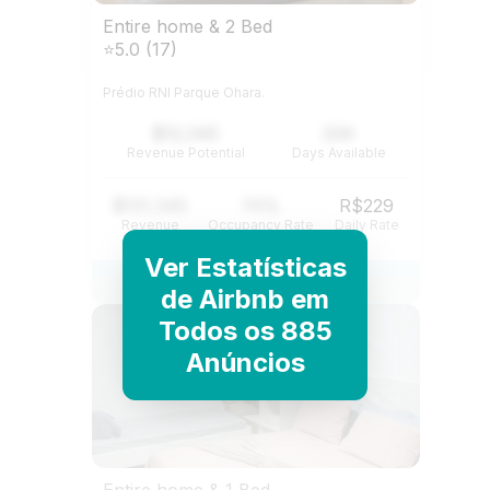
Entire home & 2 Bed
⭐5.0 (17)
Prédio RNI Parque Ohara.
$12,345
234
Revenue Potential
Days Available
$121,345
74%
R$229
Revenue
Occupancy Rate
Daily Rate
Ver Estatísticas
View Listing
de Airbnb em
Todos os 885
Anúncios