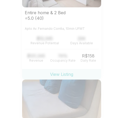
Entire home & 2 Bed
⭐5.0 (40)
Apto Av. Fernando Corrêa, 10min UFMT
$12,345
234
Revenue Potential
Days Available
$121,345
74%
R$158
Revenue
Occupancy Rate
Daily Rate
View Listing