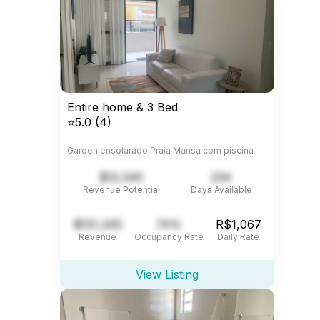
Entire home & 3 Bed
⭐5.0 (4)
Garden ensolarado Praia Mansa com piscina
$12,345
234
Revenue Potential
Days Available
$121,345
74%
R$1,067
Revenue
Occupancy Rate
Daily Rate
View Listing