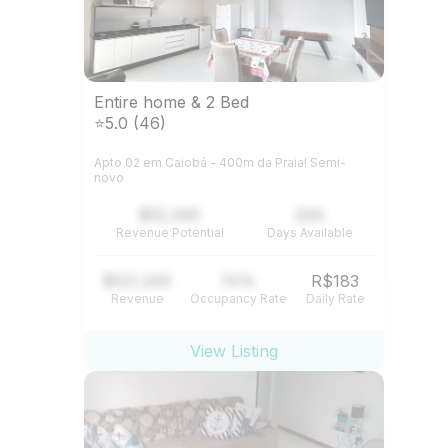
Entire home & 2 Bed
⭐5.0 (46)
Apto 02 em Caiobá - 400m da Praia! Semi-
novo
$12,345
234
Revenue Potential
Days Available
$121,345
74%
R$183
Revenue
Occupancy Rate
Daily Rate
View Listing