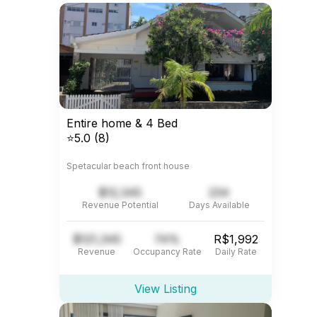
Entire home & 4 Bed
⭐5.0 (8)
Spetacular beach front house
$12,345
234
Revenue Potential
Days Available
$121,345
74%
R$1,992
Revenue
Occupancy Rate
Daily Rate
View Listing