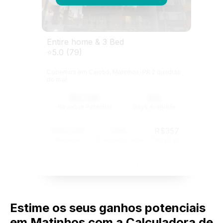
Entire home & 3 Bed
⭐5.0 (79)
Cobertura em Caiobá, Matinhos-PR 2 quadras
do mar
$12,345
234
Revenue Potential
Days Available
$121,345
74%
R$357
Revenue
Occupancy Rate
Daily Rate
View Listing
Estime os seus ganhos potenciais
em Matinhos com a Calculadora de