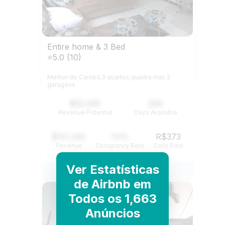
Entire home & 3 Bed
⭐5.0 (10)
Melhor de Caiobá,3 quartos,quadra mar, 2
garagens
$12,345
234
Revenue Potential
Days Available
$121,345
74%
R$373
Revenue
Occupancy Rate
Daily Rate
Ver Estatísticas
View Listing
de Airbnb em
Todos os 1,663
Anúncios