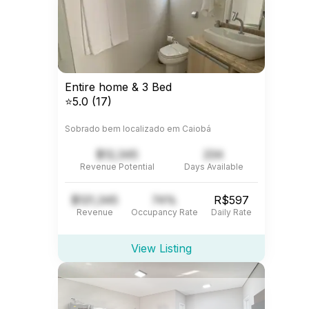
Entire home & 3 Bed
⭐5.0 (17)
Sobrado bem localizado em Caiobá
$12,345
234
Revenue Potential
Days Available
$121,345
74%
R$597
Revenue
Occupancy Rate
Daily Rate
View Listing