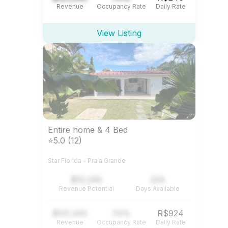
Revenue
Occupancy Rate
Daily Rate
View Listing
Entire home & 4 Bed
⭐5.0 (12)
Star Florida - Praia Grande
$12,345
234
Revenue Potential
Days Available
$121,345
74%
R$924
Revenue
Occupancy Rate
Daily Rate