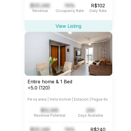
$121,345
74%
R$102
Revenue
Occupancy Rate
Daily Rate
View Listing
Entire home & 1 Bed
⭐5.0 (120)
Pé na areia | Vista Incrível | Estacion | Pague 6x
$12,345
234
Revenue Potential
Days Available
$121,345
74%
R$240