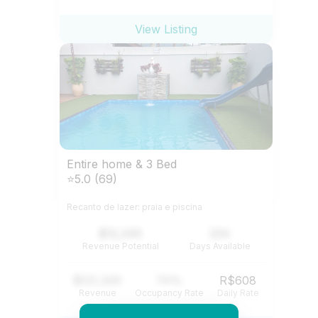
View Listing
Entire home & 3 Bed
⭐5.0 (69)
Recanto de lazer: praia e piscina
$12,345
234
Revenue Potential
Days Available
$121,345
74%
R$608
Revenue
Occupancy Rate
Daily Rate