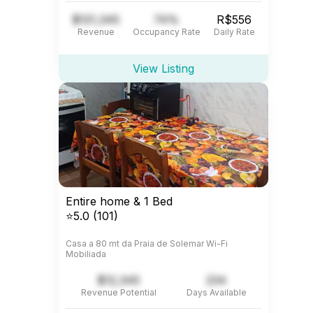
$121,345
74%
R$556
Revenue
Occupancy Rate
Daily Rate
View Listing
Entire home & 1 Bed
⭐5.0 (101)
Casa a 80 mt da Praia de Solemar Wi-Fi
Mobiliada
$12,345
234
Revenue Potential
Days Available