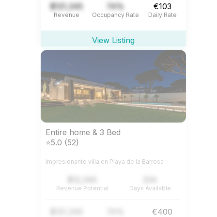
$121,345
74%
€103
Revenue
Occupancy Rate
Daily Rate
View Listing
Entire home & 3 Bed
⭐5.0 (52)
Impresionante villa en Playa de la Barrosa
$12,345
234
Revenue Potential
Days Available
$121,345
74%
€400