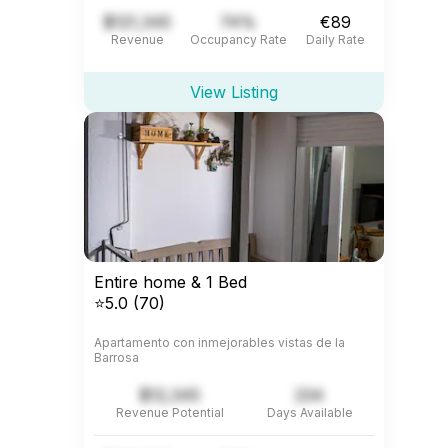
$121,345
74%
€89
Revenue
Occupancy Rate
Daily Rate
View Listing
Entire home & 1 Bed
⭐5.0 (70)
Apartamento con inmejorables vistas de la
Barrosa
$12,345
234
Revenue Potential
Days Available