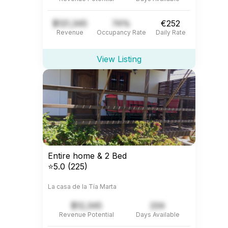
$121,345
74%
€252
Revenue
Occupancy Rate
Daily Rate
View Listing
Entire home & 2 Bed
⭐5.0 (225)
La casa de la Tía Marta
$12,345
234
Revenue Potential
Days Available