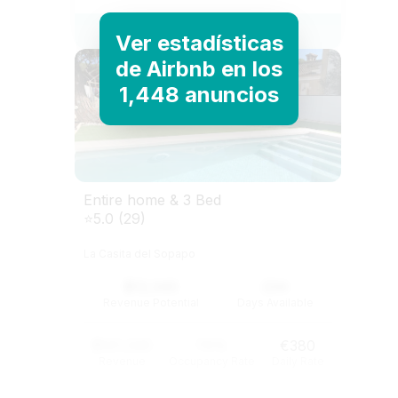
View Listing
Ver estadísticas
de Airbnb en los
1,448 anuncios
Entire home & 3 Bed
⭐5.0 (29)
La Casita del Sopapo
$12,345
234
Revenue Potential
Days Available
$121,345
74%
€380
Revenue
Occupancy Rate
Daily Rate