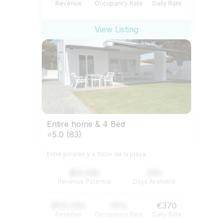
Revenue
Occupancy Rate
Daily Rate
View Listing
Entire home & 4 Bed
⭐5.0 (83)
Entre pinares y a 100m de la playa
$12,345
234
Revenue Potential
Days Available
$121,345
74%
€370
Revenue
Occupancy Rate
Daily Rate