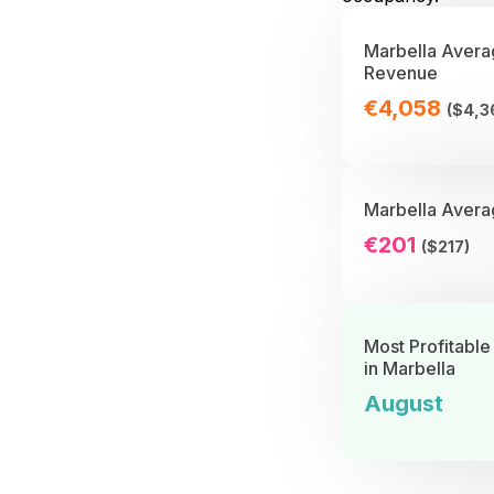
Marbella Avera
Revenue
€4,058
($4,3
Marbella Avera
€201
($217)
Most Profitable
in Marbella
August