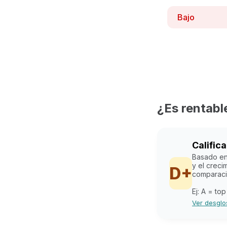
Bajo
¿Es rentabl
Calific
Basado en 
y el creci
D+
comparaci
Ej: A = to
Ver desglo