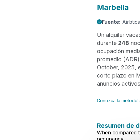
Marbella
Fuente:
Airbtics
Un alquiler vaca
durante
248
noc
ocupación media
promedio (ADR
October, 2025, e
corto plazo en 
anuncios activos
Conozca la metodol
Resumen de da
When compared to 
occupancy.