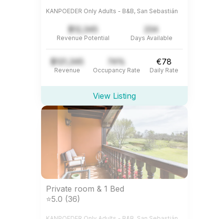
KANPOEDER Only Adults - B&B, San Sebastián
$12,345
234
Revenue Potential
Days Available
$121,345
74%
€78
Revenue
Occupancy Rate
Daily Rate
View Listing
Private room & 1 Bed
⭐5.0 (36)
KANPOEDER Only Adults - B&B, San Sebastián