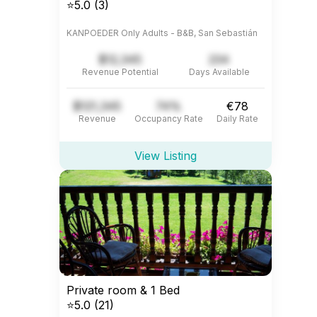
⭐5.0 (3)
KANPOEDER Only Adults - B&B, San Sebastián
$12,345
234
Revenue Potential
Days Available
$121,345
74%
€78
Revenue
Occupancy Rate
Daily Rate
View Listing
Private room & 1 Bed
⭐5.0 (21)