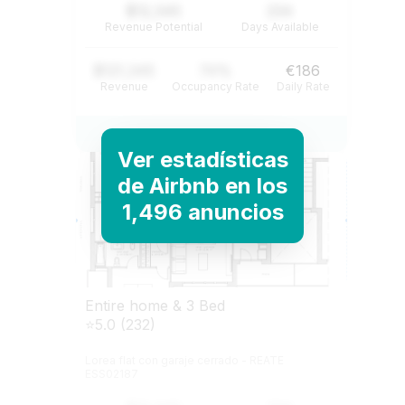
$12,345
234
Revenue Potential
Days Available
$121,345
74%
€186
Revenue
Occupancy Rate
Daily Rate
View Listing
Ver estadísticas
de Airbnb en los
1,496 anuncios
Entire home & 3 Bed
⭐5.0 (232)
Lorea flat con garaje cerrado - REATE
ESS02187