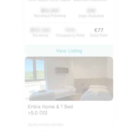
$12,345
234
Revenue Potential
Days Available
$121,345
74%
€77
Revenue
Occupancy Rate
Daily Rate
View Listing
Entire home & 1 Bed
⭐5.0 (10)
Apartamento familiar