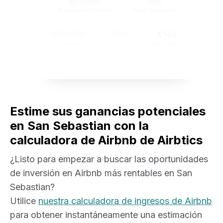
$12,345
234
Revenue Potential
Days Available
$121,345
74%
€146
Revenue
Occupancy Rate
Daily Rate
View Listing
Estime sus ganancias potenciales
en San Sebastian con la
calculadora de Airbnb de Airbtics
¿Listo para empezar a buscar las oportunidades
de inversión en Airbnb más rentables en San
Sebastian?
Utilice
nuestra calculadora de ingresos de Airbnb
para obtener instantáneamente una estimación