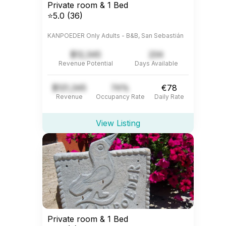
Private room & 1 Bed
⭐5.0 (36)
KANPOEDER Only Adults - B&B, San Sebastián
$12,345
234
Revenue Potential
Days Available
$121,345
74%
€78
Revenue
Occupancy Rate
Daily Rate
View Listing
Private room & 1 Bed