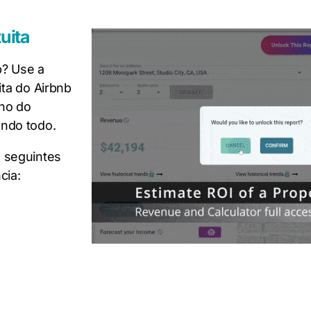
uita
b? Use a
ita do Airbnb
rno do
ndo todo.
 seguintes
cia: