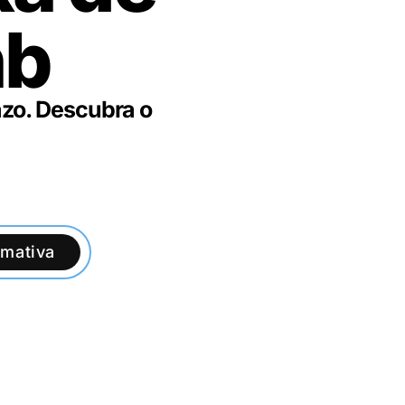
nb
azo. Descubra o
imativa