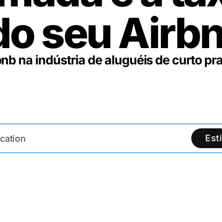
do seu
Airb
bnb na indústria de aluguéis de curto pr
Est