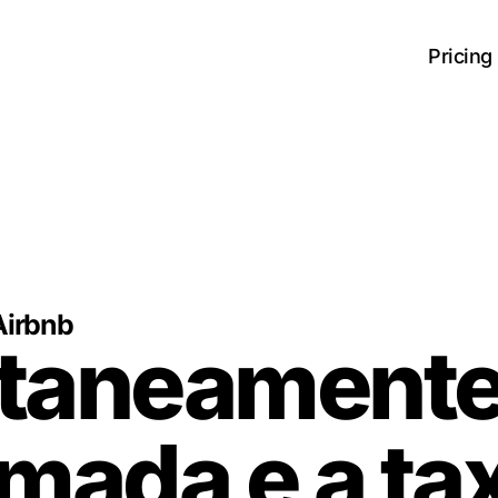
Pricing
Airbnb
ntaneamente
timada
e a
ta