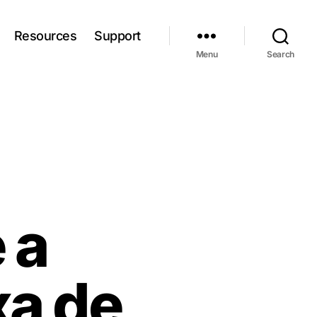
Resources
Support
Menu
Search
 a
xa de