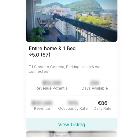
Entire home & 1 Bed
⭐5.0 (67)
T1 Close to Geneva, Parking -calm & well
connected
$12,345
234
Revenue Potential
Days Available
$121,345
74%
€86
Revenue
Occupancy Rate
Daily Rate
View Listing