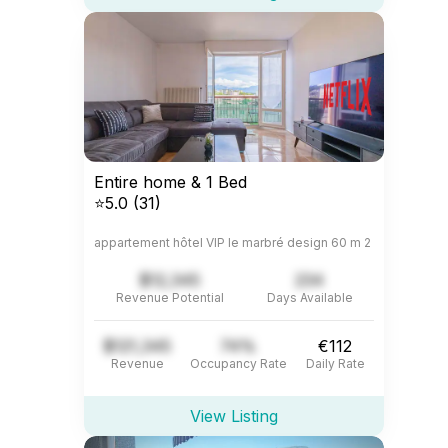
Entire home & 1 Bed
⭐5.0 (31)
appartement hôtel VIP le marbré design 60 m 2
$12,345
234
Revenue Potential
Days Available
$121,345
74%
€112
Revenue
Occupancy Rate
Daily Rate
View Listing