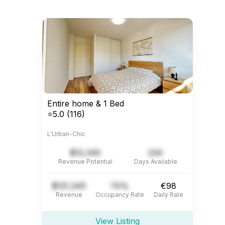
Entire home & 1 Bed
⭐5.0 (116)
L'Urban-Chic
$12,345
234
Revenue Potential
Days Available
$121,345
74%
€98
Revenue
Occupancy Rate
Daily Rate
View Listing