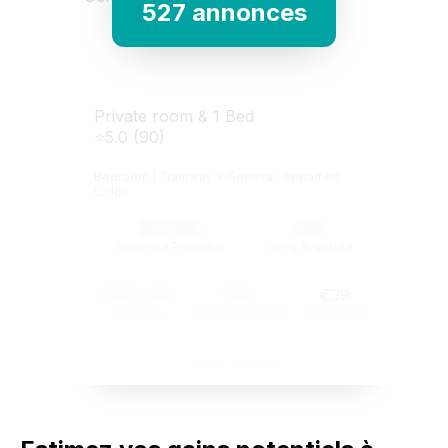
527 annonces
Private room & 1 Bed
⭐5.0 (90)
Bedroom | Tramway > Geneva | Appart en
Coloc
$12,345
234
Revenue Potential
Days Available
$121,345
74%
€39
Revenue
Occupancy Rate
Daily Rate
View Listing