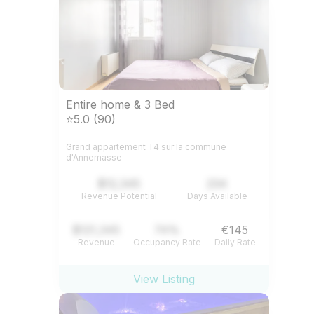
Entire home & 3 Bed
⭐5.0 (90)
Grand appartement T4 sur la commune
d'Annemasse
$12,345
234
Revenue Potential
Days Available
$121,345
74%
€145
Revenue
Occupancy Rate
Daily Rate
View Listing