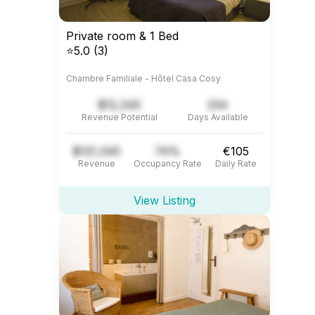
Private room & 1 Bed
⭐5.0 (3)
Chambre Familiale - Hôtel Casa Cosy
$12,345
234
Revenue Potential
Days Available
$121,345
74%
€105
Revenue
Occupancy Rate
Daily Rate
View Listing