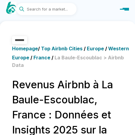
Homepage
/
Top Airbnb Cities
/
Europe
/
Western
Europe
/
France
/
La Baule-Escoublac > Airbnb
Data
Revenus Airbnb à La
Baule-Escoublac,
France : Données et
Insights 2025 sur la