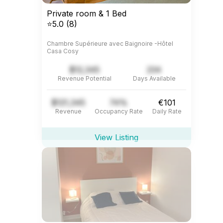
Private room & 1 Bed
⭐5.0 (8)
Chambre Supérieure avec Baignoire -Hôtel
Casa Cosy
$12,345
234
Revenue Potential
Days Available
$121,345
74%
€101
Revenue
Occupancy Rate
Daily Rate
View Listing