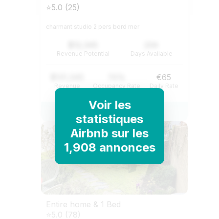
⭐5.0 (25)
charmant studio 2 pers bord mer
$12,345
234
Revenue Potential
Days Available
$121,345
74%
€65
Revenue
Occupancy Rate
Daily Rate
Voir les
View Listing
statistiques
Airbnb sur les
1,908 annonces
Entire home & 1 Bed
⭐5.0 (78)