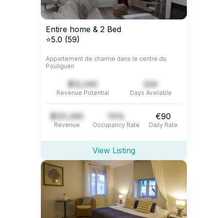
Entire home & 2 Bed
⭐5.0 (59)
Appartement de charme dans le centre du
Pouliguen
$12,345
234
Revenue Potential
Days Available
$121,345
74%
€90
Revenue
Occupancy Rate
Daily Rate
View Listing