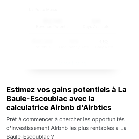
La Petite Maison
$12,345
234
Revenue Potential
Days Available
$121,345
74%
€62
Revenue
Occupancy Rate
Daily Rate
View Listing
Estimez vos gains potentiels à La
Baule-Escoublac avec la
calculatrice Airbnb d'Airbtics
Prêt à commencer à chercher les opportunités
d'investissement Airbnb les plus rentables à La
Baule-Escoublac ?