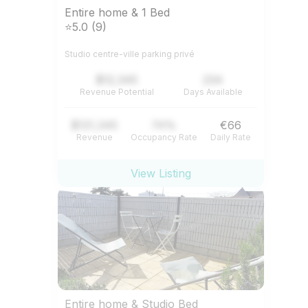
Entire home & 1 Bed
⭐5.0 (9)
Studio centre-ville parking privé
$12,345
234
Revenue Potential
Days Available
$121,345
74%
€66
Revenue
Occupancy Rate
Daily Rate
View Listing
Entire home & Studio Bed