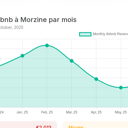
bnb à Morzine par mois
ctober, 2025
€2,013
Moyen