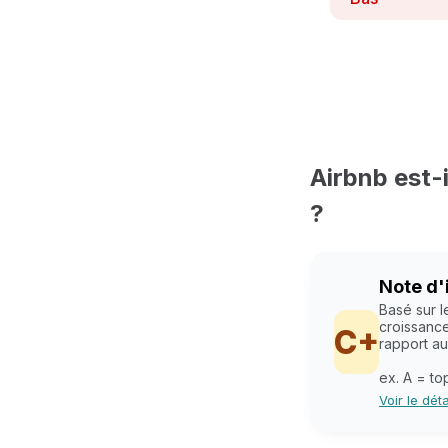
Airbnb est-
?
Note d'
Basé sur l
croissance
C+
rapport a
ex. A = t
Voir le dét