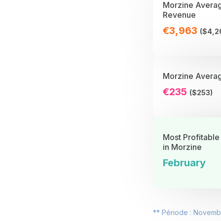
Morzine Avera
Revenue
€3,963
($4,2
Morzine Averag
€235
($253)
Most Profitable
in Morzine
February
** Période : Novembe