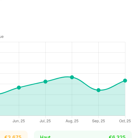
€3,675
Haut
€6,325