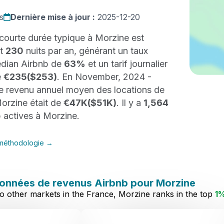
s
Dernière mise à jour :
2025-12-20
courte durée typique à Morzine est
nt
230
nuits par an, générant un taux
dian Airbnb de
63%
et un tarif journalier
e
€235
($253)
. En November, 2024 -
le revenu annuel moyen des locations de
orzine était de
€47K
($51K)
. Il y a
1,564
 actives à Morzine.
a méthodologie →
onnées de revenus Airbnb pour Morzine
other markets in the France, Morzine ranks in the top
1