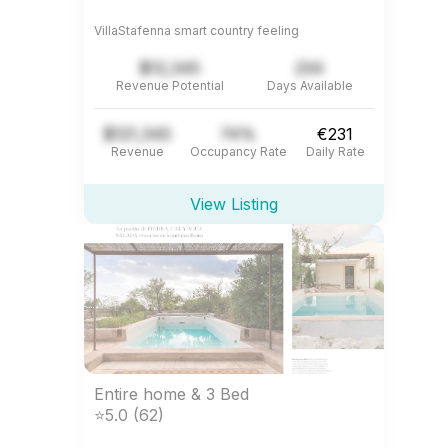
VillaStafenna smart country feeling
$12,345
234
Revenue Potential
Days Available
$121,345
74%
€231
Revenue
Occupancy Rate
Daily Rate
View Listing
Entire home & 3 Bed
⭐5.0 (62)