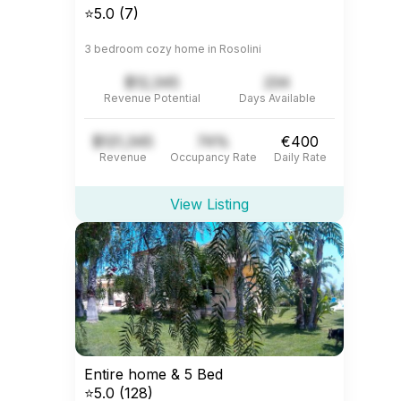
⭐5.0 (7)
3 bedroom cozy home in Rosolini
$12,345
234
Revenue Potential
Days Available
$121,345
74%
€400
Revenue
Occupancy Rate
Daily Rate
View Listing
Entire home & 5 Bed
⭐5.0 (128)