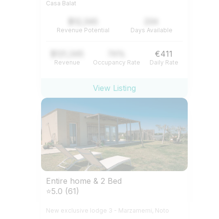
Casa Balat
$12,345
234
Revenue Potential
Days Available
$121,345
74%
€411
Revenue
Occupancy Rate
Daily Rate
View Listing
Entire home & 2 Bed
⭐5.0 (61)
New exclusive lodge 3 - Marzamemi, Noto