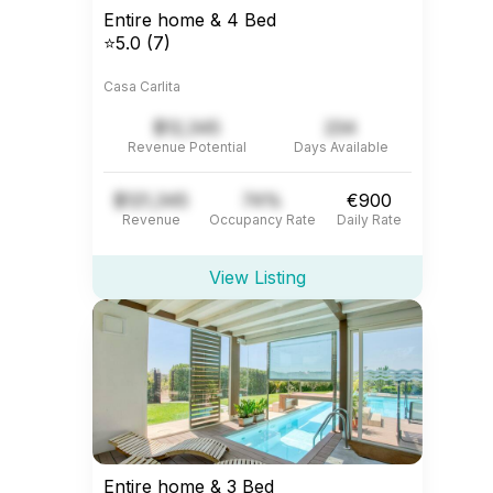
Entire home & 4 Bed
⭐5.0 (7)
Casa Carlita
$12,345
234
Revenue Potential
Days Available
$121,345
74%
€900
Revenue
Occupancy Rate
Daily Rate
View Listing
Entire home & 3 Bed