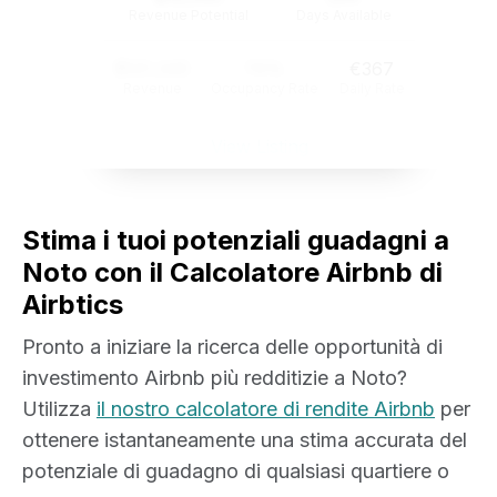
Revenue Potential
Days Available
$121,345
74%
€367
Revenue
Occupancy Rate
Daily Rate
View Listing
Stima i tuoi potenziali guadagni a
Noto con il Calcolatore Airbnb di
Airbtics
Pronto a iniziare la ricerca delle opportunità di
investimento Airbnb più redditizie a Noto?
Utilizza
il nostro calcolatore di rendite Airbnb
per
ottenere istantaneamente una stima accurata del
potenziale di guadagno di qualsiasi quartiere o