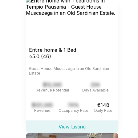
Entire home & 1 Bed
⭐5.0 (46)
Guest House Muscazega in an Old Sardinian
Estate.
$12,345
234
Revenue Potential
Days Available
$121,345
74%
€148
Revenue
Occupancy Rate
Daily Rate
View Listing