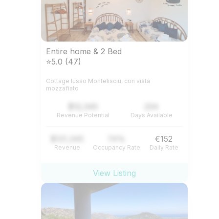
Entire home & 2 Bed
⭐5.0 (47)
Cottage lusso Montelisciu, con vista
mozzafiato
$12,345
234
Revenue Potential
Days Available
$121,345
74%
€152
Revenue
Occupancy Rate
Daily Rate
View Listing