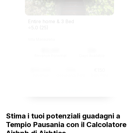
Entire home & 3 Bed
⭐5.0 (25)
Villa Mariaurelia
$12,345
234
Revenue Potential
Days Available
$121,345
74%
€150
Revenue
Occupancy Rate
Daily Rate
View Listing
Stima i tuoi potenziali guadagni a
Tempio Pausania con il Calcolatore