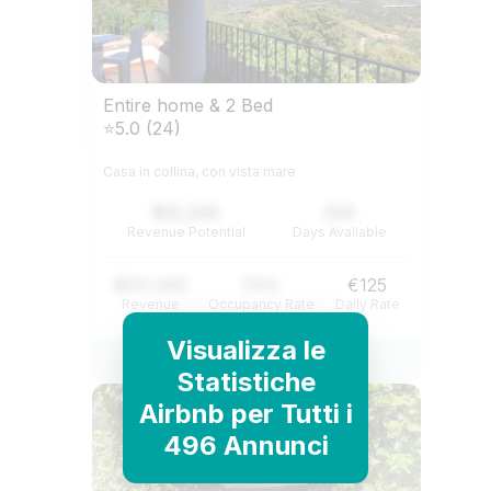
Entire home & 2 Bed
⭐5.0 (24)
Casa in collina, con vista mare
$12,345
234
Revenue Potential
Days Available
$121,345
74%
€125
Revenue
Occupancy Rate
Daily Rate
Visualizza le
View Listing
Statistiche
Airbnb per Tutti i
496 Annunci