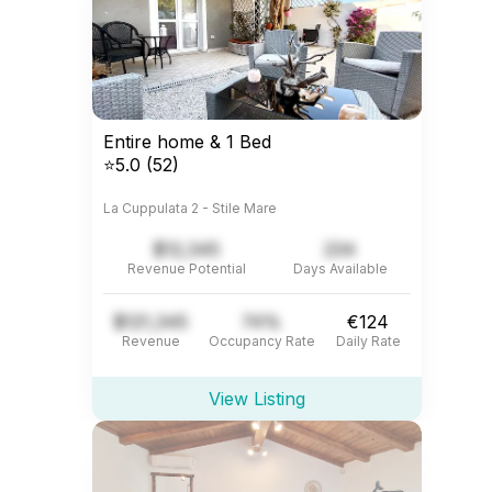
Entire home & 1 Bed
⭐5.0 (52)
La Cuppulata 2 - Stile Mare
$12,345
234
Revenue Potential
Days Available
$121,345
74%
€124
Revenue
Occupancy Rate
Daily Rate
View Listing