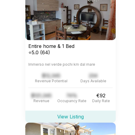
Entire home & 1 Bed
⭐5.0 (64)
Immerso nel verde pochi km dal mare
$12,345
234
Revenue Potential
Days Available
$121,345
74%
€92
Revenue
Occupancy Rate
Daily Rate
View Listing