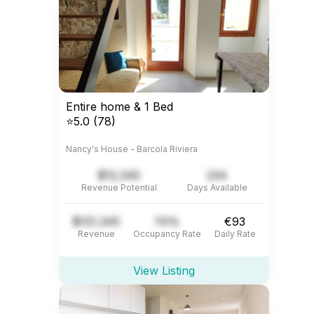
Entire home & 1 Bed
⭐5.0 (78)
Nancy's House - Barcola Riviera
$12,345
234
Revenue Potential
Days Available
$121,345
74%
€93
Revenue
Occupancy Rate
Daily Rate
View Listing