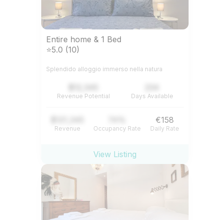
Entire home & 1 Bed
⭐5.0 (10)
Splendido alloggio immerso nella natura
$12,345
234
Revenue Potential
Days Available
$121,345
74%
€158
Revenue
Occupancy Rate
Daily Rate
View Listing