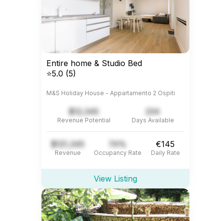
Entire home & Studio Bed
⭐5.0 (5)
M&S Holiday House - Appartamento 2 Ospiti
$12,345
234
Revenue Potential
Days Available
$121,345
74%
€145
Revenue
Occupancy Rate
Daily Rate
View Listing