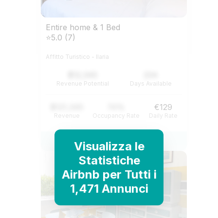
Entire home & 1 Bed
⭐5.0 (7)
Affitto Turistico - Ilaria
$12,345
234
Revenue Potential
Days Available
$121,345
74%
€129
Revenue
Occupancy Rate
Daily Rate
View Listing
Visualizza le
Statistiche
Airbnb per Tutti i
1,471 Annunci