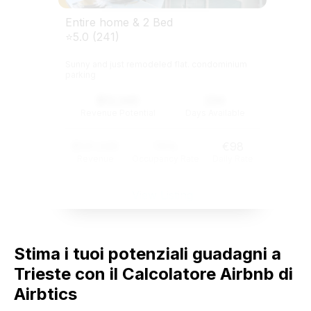
Entire home & 2 Bed
⭐5.0 (241)
Sunny and just remodeled flat. condominium
parking
$12,345
234
Revenue Potential
Days Available
$121,345
74%
€98
Revenue
Occupancy Rate
Daily Rate
View Listing
Stima i tuoi potenziali guadagni a
Trieste con il Calcolatore Airbnb di
Airbtics