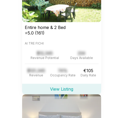
Entire home & 2 Bed
⭐5.0 (161)
AI TRE FICHI
$12,345
234
Revenue Potential
Days Available
$121,345
74%
€105
Revenue
Occupancy Rate
Daily Rate
View Listing