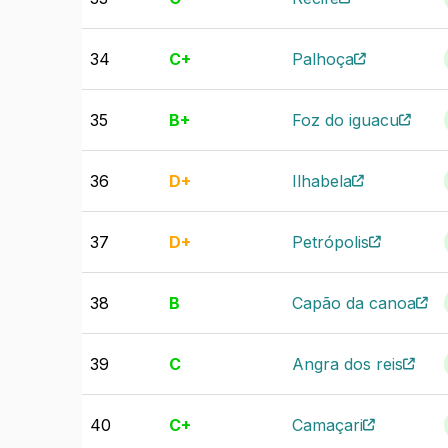
34
C+
Palhoça
35
B+
Foz do iguacu
36
D+
Ilhabela
37
D+
Petrópolis
38
B
Capão da canoa
39
C
Angra dos reis
40
C+
Camaçari