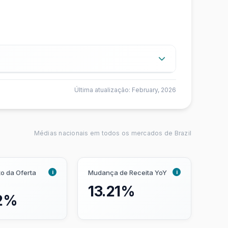
edade de aluguel no Airbnb.
Última atualização: February, 2026
do imóvel, em percentagem. Localizações
Médias nacionais em todos os mercados de Brazil
 do Airbnb. Mercados com
i
i
o da Oferta
Mudança de Receita YoY
maiores pontuam melhor, pois é mais
13.21%
2%
 já desenvolvidos, mas que ainda não