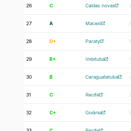
26
C
Caldas novas
27
A
Maceió
28
D+
Paraty
29
B+
Imbituba
30
B
Caraguatatuba
31
C
Recife
32
C+
Goiânia
33
C
Recife