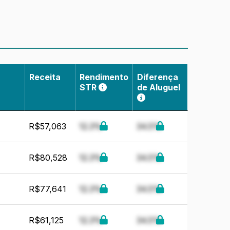
impacto sazonal é preferível, pois os
Receita
Rendimento
Diferença
STR
de Aluguel
R$57,063
12.3%
34.5%
R$80,528
12.3%
34.5%
R$77,641
12.3%
34.5%
R$61,125
12.3%
34.5%