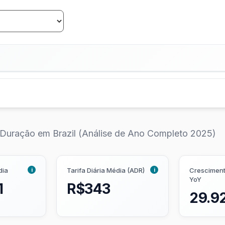
trativa é uma localização para investir em uma propri
e nos seguintes critérios:
curta duração:
A relação entre a receita anual e o preço 
 Duração em Brazil (Análise de Ano Completo 2025)
o Airbnb pontuam melhor.
rta duração:
Quão favoráveis são as regras e leis locais
ebem uma pontuação mais alta.
i
i
dia
Tarifa Diária Média (ADR)
Cresciment
 anúncios no Airbnb. Mercados de aluguel de temporada 
YoY
1
R$343
e vender propriedades.
29.9
 está a tornar-se saturado. É dada prioridade a mercados