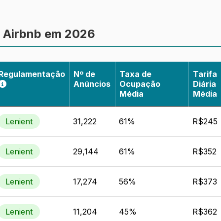
mpenho do Airbnb é afetado pela sazonalidade. Um menor 
 desempenho de aluguel mais estável ao longo do ano.
a Airbnb em 2026
dos e a sua precisão
Regulamentação
Nº de
Taxa de
Tarifa
Anúncios
Ocupação
Diária
Média
Média
Lenient
31,222
61%
R$245
Lenient
29,144
61%
R$352
Lenient
17,274
56%
R$373
Lenient
11,204
45%
R$362