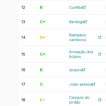
12
B
Curitiba
13
C+
Bertioga
Balneário
14
D+
camboriú
Armação dos
15
C+
búzios
16
B
Ipojuca
17
C
João pessoa
Campos do
18
E+
jordão