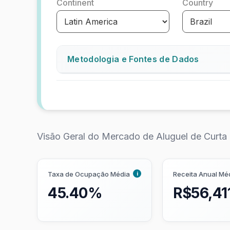
Continent
Country
Metodologia e Fontes de Dados
O Airbtics Market Score indica quão a
Determinamos essa pontuação com bas
Rendimento (Yield) de aluguel de 
Visão Geral do Mercado de Aluguel de Curta
com maior rendimento de aluguel n
Regulamentações de aluguel de cu
regulamentações mais flexíveis rec
i
Taxa de Ocupação Média
Receita Anual Mé
Tamanho do mercado:
O número de
45.40%
R$56,41
fácil para os investidores comprar 
Crescimento:
Quão rápido o mercado
se aproximam da saturação.