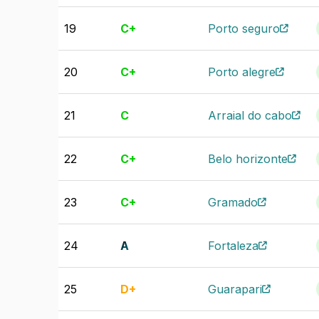
19
C+
Porto seguro
20
C+
Porto alegre
21
C
Arraial do cabo
22
C+
Belo horizonte
23
C+
Gramado
24
A
Fortaleza
25
D+
Guarapari