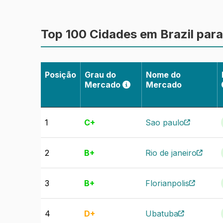
Sazonalidade:
Até que ponto o dese
investidores podem desfrutar de um
Top 100 Cidades em Brazil par
Saiba mais sobre como recolhemos os da
Posição
Grau do
Nome do
Mercado
Mercado
1
C+
Sao paulo
2
B+
Rio de janeiro
3
B+
Florianpolis
4
D+
Ubatuba