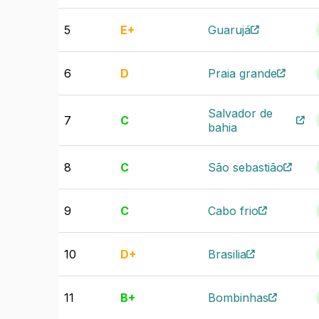
5
E+
Guarujá
6
D
Praia grande
Salvador de
7
C
bahia
8
C
São sebastião
9
C
Cabo frio
10
D+
Brasilia
11
B+
Bombinhas