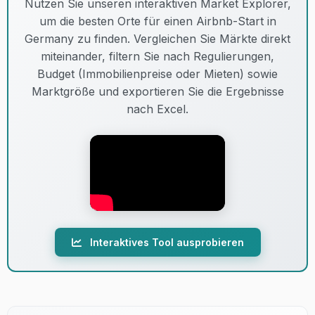
Nutzen Sie unseren interaktiven Market Explorer,
um die besten Orte für einen Airbnb-Start in
14
B+
Mayen-koblenz
Lenient
Germany zu finden. Vergleichen Sie Märkte direkt
miteinander, filtern Sie nach Regulierungen,
Budget (Immobilienpreise oder Mieten) sowie
15
D+
Sylt
Lenient
Marktgröße und exportieren Sie die Ergebnisse
nach Excel.
16
D+
Nurnberg
Lenient
17
B
Lubeck
Lenient
18
C+
Bremen
Lenient
Interaktives Tool ausprobieren
19
C+
Essen
Lenient
20
E+
Stuttgart
Lenient