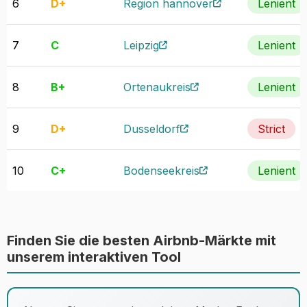
6
D+
Region hannover
Lenient
7
C
Leipzig
Lenient
8
B+
Ortenaukreis
Lenient
9
D+
Dusseldorf
Strict
10
C+
Bodenseekreis
Lenient
11
B+
Hochsauerlandkreis
Lenient
Finden Sie die besten Airbnb-Märkte mit
12
B+
Dresden
Lenient
unserem interaktiven Tool
13
C+
Rostock
Lenient