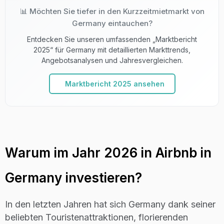
📊 Möchten Sie tiefer in den Kurzzeitmietmarkt von
21
E+
Frankfurt am main
Lenient
Germany eintauchen?
Entdecken Sie unseren umfassenden „Marktbericht
22
B+
Mosel valley
Lenient
2025“ für Germany mit detaillierten Markttrends,
Angebotsanalysen und Jahresvergleichen.
Garmisch-
23
B
Lenient
partenkirchen
Marktbericht 2025 ansehen
24
B
Erfurt
Lenient
25
C
Karlsruhe
Lenient
Warum im Jahr 2026 in Airbnb in
26
C
Dortmund
Strict
Germany investieren?
Freiburg im
27
C+
Lenient
In den letzten Jahren hat sich Germany dank seiner
breisgau
beliebten Touristenattraktionen, florierenden