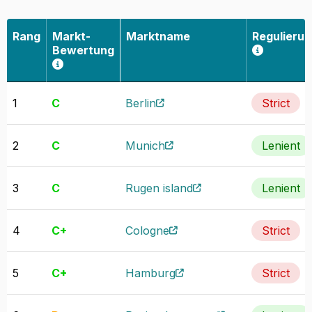
Erfahren Sie mehr über unsere
Rang
Markt-
Marktname
Regulieru
Datenerhebung und Genauigkeit
Bewertung
1
C
Berlin
Strict
2
C
Munich
Lenient
3
C
Rugen island
Lenient
4
C+
Cologne
Strict
5
C+
Hamburg
Strict